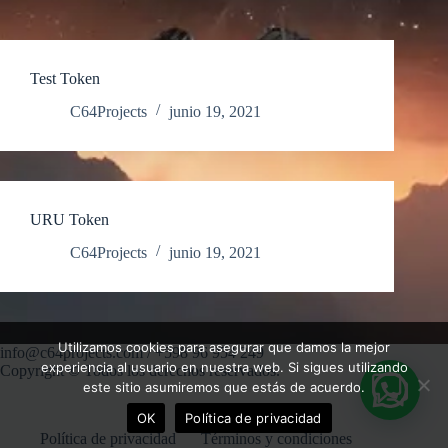
Test Token
C64Projects
junio 19, 2021
URU Token
C64Projects
junio 19, 2021
Utilizamos cookies para asegurar que damos la mejor
info@c64projects.com
/
+598 96 954 249
experiencia al usuario en nuestra web. Si sigues utilizando
Copyright © Todos los derechos reservados.
este sitio asumiremos que estás de acuerdo.
OK
Política de privacidad
Política de privacidad
Términos y condiciones